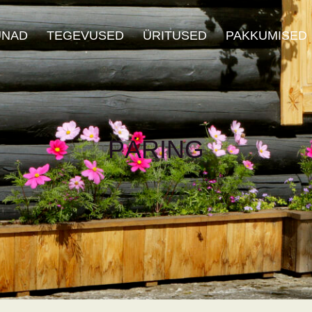
UNAD
TEGEVUSED
ÜRITUSED
PAKKUMISED
PÄRING